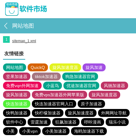
网站地图
1
sitemap_1.xml
友情链接
网站地图
QuickQ
旋风加速度器
旋风加速
坚果加速器
tiktok加速器
狗急加速器官网
免费vqn外网加速
小蓝鸟
优途加速器官网
风驰加速器
旋风加速器
免费vps加速器外网苹果版
旋风加速度器
快连加速器
快连加速器官网入口
原子加速器
快鸭加速器
快柠檬加速器
旋风加速度器
外网网址导航
软件中心
雷霆加速
狂飙加速器
哔咔漫画
瑞乐小说
小美
小美vpn
小美加速器
海鸥加速器下载