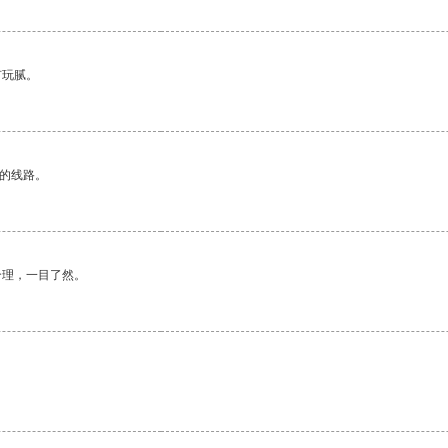
有玩腻。
区的线路。
合理，一目了然。