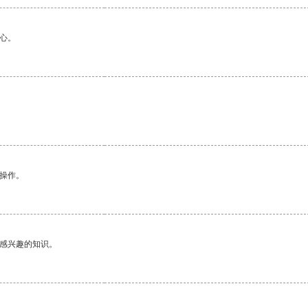
心。
悉操作。
己感兴趣的知识。