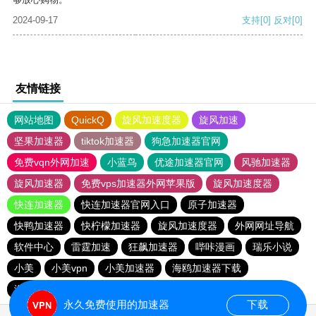
2024-09-17
支持
[0]
反对
[0]
友情链接
网站地图
QuickQ
旋风加速度器
旋风加速
坚果加速器
tiktok加速器
狗急加速器官网
免费vqn外网加速
小蓝鸟
优途加速器官网
风驰加速器
旋风加速器
免费vps加速器外网苹果版
旋风加速度器
快连加速器
快连加速器官网入口
原子加速器
快鸭加速器
快柠檬加速器
旋风加速度器
外网网址导航
软件中心
雷霆加速
狂飙加速器
哔咔漫画
瑞乐小说
小美
小美vpn
小美加速器
海鸥加速器下载
海鸥加速度
雷霆加速下载
雷霆加速版ins
雷霆加速
永久免费使用的加速器
下载