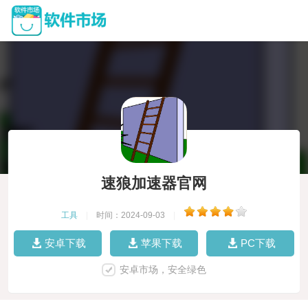
速狼加速器官网
工具
|
时间：2024-09-03
|
安卓下载
苹果下载
PC下载
安卓市场，安全绿色