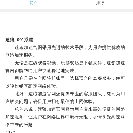
简介
排行
速狼l-001浮漂
速狼加速官网采用先进的技术手段，为用户提供优质的
网络加速服务。
无论是在线观看视频、玩游戏还是下载文件，速狼加速
官网都能帮助用户快速稳定地完成。
用户只需在官网注册账号、选择适合的套餐服务，便可
以轻松畅享高速网络体验。
此外，速狼加速官网还提供专业的客服团队，随时为用
户解决问题，确保用户拥有最佳的上网体验。
总的来说，速狼加速官网将为用户带来高效便捷的网络
加速服务，让用户在网络世界中畅行无阻，尽情享受高速网
络带来的乐趣。
#37#