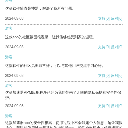
这款软件简直是神器，解决了我所有问题。
2024-09-03
支持
[0]
反对
[0]
游客
这款app的社区氛围很温馨，让我能够感受到家的温暖。
2024-09-03
支持
[0]
反对
[0]
游客
这款软件的社区氛围非常好，可以与其他用户交流学习心得。
2024-09-03
支持
[0]
反对
[0]
游客
这款加速器VPM应用程序已经为我们带来了无限的隐私保护和安全性保
护。
2024-09-03
支持
[0]
反对
[0]
游客
这款加速器app的安全性很高，使用过程中不会泄露个人信息，这让我很
放心。我以前使用过一些其他的加速器app，经常会出现个人信息泄露的