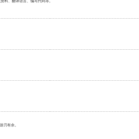
找资料、翻译语言、编写代码等。
。
中游刃有余。