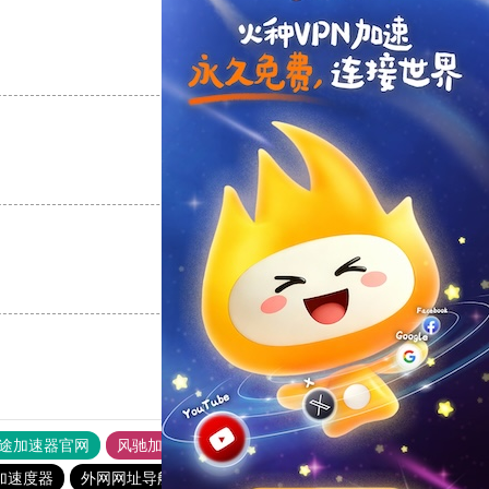
支持
[0]
反对
[0]
支持
[0]
反对
[0]
支持
[0]
反对
[0]
途加速器官网
风驰加速器
旋风加速器
加速度器
外网网址导航
软件中心
雷霆加速
狂飙加速器