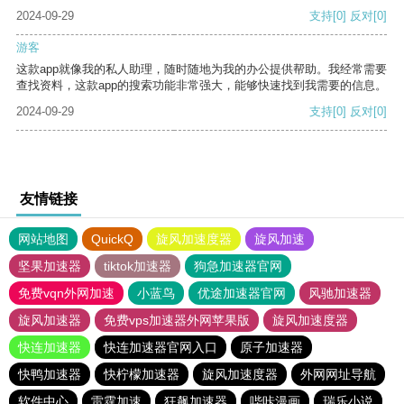
2024-09-29
支持
[0]
反对
[0]
游客
这款app就像我的私人助理，随时随地为我的办公提供帮助。我经常需要
查找资料，这款app的搜索功能非常强大，能够快速找到我需要的信息。
2024-09-29
支持
[0]
反对
[0]
友情链接
网站地图
QuickQ
旋风加速度器
旋风加速
坚果加速器
tiktok加速器
狗急加速器官网
免费vqn外网加速
小蓝鸟
优途加速器官网
风驰加速器
旋风加速器
免费vps加速器外网苹果版
旋风加速度器
快连加速器
快连加速器官网入口
原子加速器
快鸭加速器
快柠檬加速器
旋风加速度器
外网网址导航
软件中心
雷霆加速
狂飙加速器
哔咔漫画
瑞乐小说