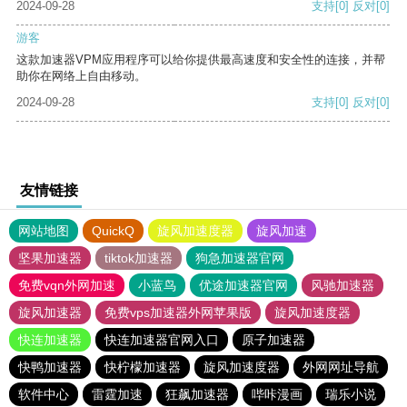
2024-09-28
支持
[0]
反对
[0]
游客
这款加速器VPM应用程序可以给你提供最高速度和安全性的连接，并帮
助你在网络上自由移动。
2024-09-28
支持
[0]
反对
[0]
友情链接
网站地图
QuickQ
旋风加速度器
旋风加速
坚果加速器
tiktok加速器
狗急加速器官网
免费vqn外网加速
小蓝鸟
优途加速器官网
风驰加速器
旋风加速器
免费vps加速器外网苹果版
旋风加速度器
快连加速器
快连加速器官网入口
原子加速器
快鸭加速器
快柠檬加速器
旋风加速度器
外网网址导航
软件中心
雷霆加速
狂飙加速器
哔咔漫画
瑞乐小说