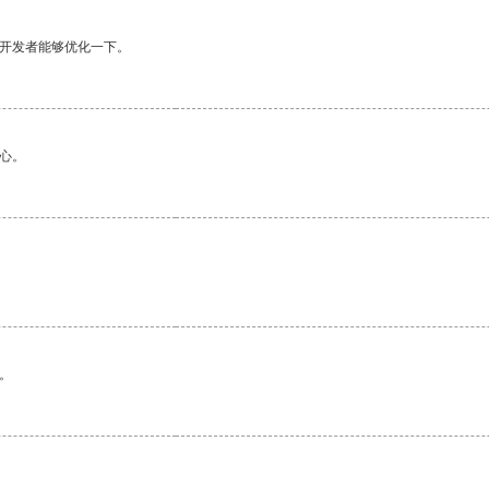
望开发者能够优化一下。
心。
。