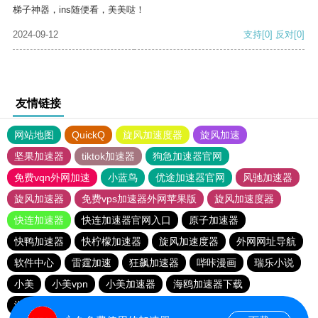
梯子神器，ins随便看，美美哒！
2024-09-12
支持
[0]
反对
[0]
友情链接
网站地图
QuickQ
旋风加速度器
旋风加速
坚果加速器
tiktok加速器
狗急加速器官网
免费vqn外网加速
小蓝鸟
优途加速器官网
风驰加速器
旋风加速器
免费vps加速器外网苹果版
旋风加速度器
快连加速器
快连加速器官网入口
原子加速器
快鸭加速器
快柠檬加速器
旋风加速度器
外网网址导航
软件中心
雷霆加速
狂飙加速器
哔咔漫画
瑞乐小说
小美
小美vpn
小美加速器
海鸥加速器下载
海鸥加速度
雷霆加速下载
雷霆加速版ins
雷霆加速